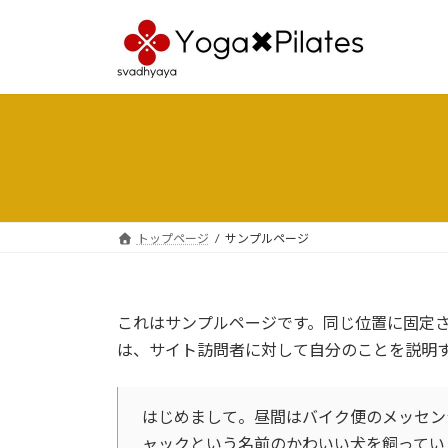
コ
ナ
ン
ビ
テ
ゲ
ン
ー
ツ
シ
へ
ョ
ス
ン
キ
に
ッ
移
プ
動
トップページ
サンプルページ
これはサンプルページです。同じ位置に固定さ
は、サイト訪問者に対して自分のことを説明
はじめまして。昼間はバイク便のメッセン
ャックという名前のかわいい犬を飼ってい